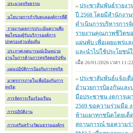
ประมวลจริยธรรม
ประชาสัมพันธ์รายงา
ปี 2568 โดยมีสำนักง
นโยบายการกำกับดูแลองค์การที่ดี
ดำเนินการบริหารการจัด
รายงานผลการประเมินความพึง
รายงานคุณภาพชีวิตของ
พอใจของผู้รับบริการองค์การ
แผ่นพับ เพื่อเผยแพร่แ
ปกครองส่วนท้องถิ่น
และนำไปใช้ประโยชน์ในส
ประกาศเจตนารมณ์เป็นหน่วย
งานในการต้านการทุจริตคอรัปชั่น
เมื่อ 26/01/2026 เวลา 11:22
แผนปฏิบัติการป้องกันการทุจริต
ประชาสัมพันธ์แจ้งเตื
มาตรการภายในเพื่อป้องกันการ
อำนวยการป้องกันและบ
ทุจริต
มือประชาชน งดการเผาในท
การจัดการเรื่องร้องเรียน
2569 ขอความร่วมมือ งด
การปฏิบัติงาน
ห้ามเผาทุกชนิดโดยเด็ด
สถานการณ์ ขอความร่วม
การเสริมสร้างวัฒนธรรมองค์กร