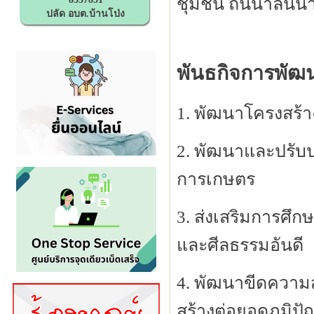
ชุมชน ถิ่นน้ำล้นน้ำ
ปลัด อบต.บ้านโป่ง
พันธกิจการพัฒ
1. พัฒนาโครงสร้า
2. พัฒนาและปรับป
การเกษตร
3. ส่งเสริมการศึ
และศีลธรรมอันดี
4. พัฒนาขีดควา
สร้างต่อยอดภูมิปั