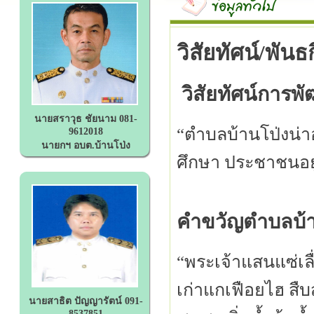
วิสัยทัศน์/พันธ
วิสัยทัศน์การพ
นายสราวุธ ชัยนาม 081-
“ตำบลบ้านโป่งน่
9612018
นายกฯ อบต.บ้านโป่ง
ศึกษา ประชาชนอยู่
คำขวัญตำบลบ้า
“พระเจ้าแสนแซ่เล
เก่าแกเฟือยไฮ สืบ
นายสาธิต ปัญญารัตน์ 091-
8537851