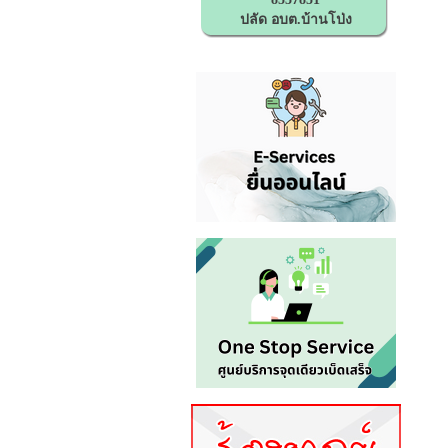
ปลัด อบต.บ้านโป่ง