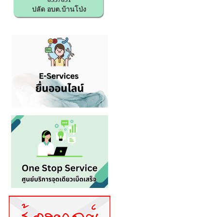
ปลัด อบต.บ้านโป่ง